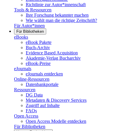
Richtlinie zur Autor*innenschaft
Tools & Ressourcen
Ihre Forschung bekannter machen
Wie wählt man die richtige Zeitschrift?
Für Autor*innen
Für Bibliotheken
eBooks
eBook Pakete
Buch-Archiv
Evidence Based Acquisition
Akademie-Verlag Bucharchiv
eBook-Preise
eJournals
eJournals entdecken
Online-Ressourcen
Datenbankportale
Ressourcen
DG Data
Metadaten & Discovery Services
Zugriff auf Inhalte
FAQs
Open Access
Open Access Modelle entdecken
Für Bibliotheken