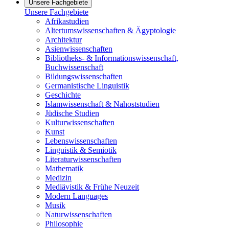
Unsere Fachgebiete
Unsere Fachgebiete
Afrikastudien
Altertumswissenschaften & Ägyptologie
Architektur
Asienwissenschaften
Bibliotheks- & Informationswissenschaft,
Buchwissenschaft
Bildungswissenschaften
Germanistische Linguistik
Geschichte
Islamwissenschaft & Nahoststudien
Jüdische Studien
Kulturwissenschaften
Kunst
Lebenswissenschaften
Linguistik & Semiotik
Literaturwissenschaften
Mathematik
Medizin
Mediävistik & Frühe Neuzeit
Modern Languages
Musik
Naturwissenschaften
Philosophie