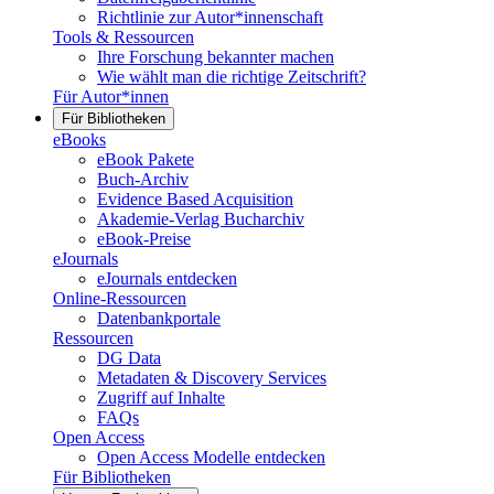
Richtlinie zur Autor*innenschaft
Tools & Ressourcen
Ihre Forschung bekannter machen
Wie wählt man die richtige Zeitschrift?
Für Autor*innen
Für Bibliotheken
eBooks
eBook Pakete
Buch-Archiv
Evidence Based Acquisition
Akademie-Verlag Bucharchiv
eBook-Preise
eJournals
eJournals entdecken
Online-Ressourcen
Datenbankportale
Ressourcen
DG Data
Metadaten & Discovery Services
Zugriff auf Inhalte
FAQs
Open Access
Open Access Modelle entdecken
Für Bibliotheken