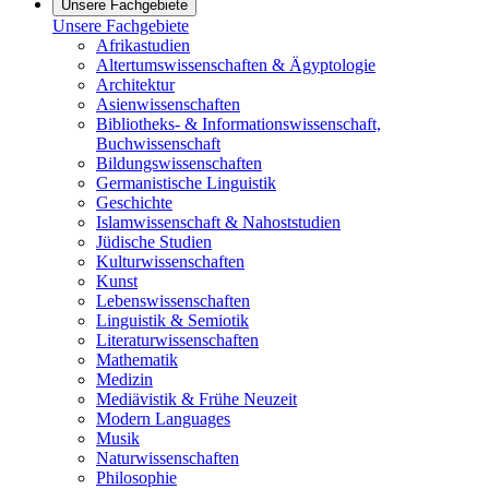
Unsere Fachgebiete
Unsere Fachgebiete
Afrikastudien
Altertumswissenschaften & Ägyptologie
Architektur
Asienwissenschaften
Bibliotheks- & Informationswissenschaft,
Buchwissenschaft
Bildungswissenschaften
Germanistische Linguistik
Geschichte
Islamwissenschaft & Nahoststudien
Jüdische Studien
Kulturwissenschaften
Kunst
Lebenswissenschaften
Linguistik & Semiotik
Literaturwissenschaften
Mathematik
Medizin
Mediävistik & Frühe Neuzeit
Modern Languages
Musik
Naturwissenschaften
Philosophie