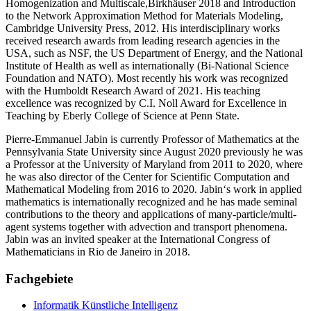
Homogenization and Multiscale,Birkhäuser 2018 and Introduction
to the Network Approximation Method for Materials Modeling,
Cambridge University Press, 2012. His interdisciplinary works
received research awards from leading research agencies in the
USA, such as NSF, the US Department of Energy, and the National
Institute of Health as well as internationally (Bi-National Science
Foundation and NATO). Most recently his work was recognized
with the Humboldt Research Award of 2021. His teaching
excellence was recognized by C.I. Noll Award for Excellence in
Teaching by Eberly College of Science at Penn State.
Pierre-Emmanuel Jabin is currently Professor of Mathematics at the
Pennsylvania State University since August 2020 previously he was
a Professor at the University of Maryland from 2011 to 2020, where
he was also director of the Center for Scientific Computation and
Mathematical Modeling from 2016 to 2020. Jabin‘s work in applied
mathematics is internationally recognized and he has made seminal
contributions to the theory and applications of many-particle/multi-
agent systems together with advection and transport phenomena.
Jabin was an invited speaker at the International Congress of
Mathematicians in Rio de Janeiro in 2018.
Fachgebiete
Informatik
Künstliche Intelligenz