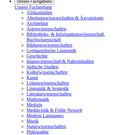
Unsere Fachgebiete
Unsere Fachgebiete
Afrikastudien
Altertumswissenschaften & Ägyptologie
Architektur
Asienwissenschaften
Bibliotheks- & Informationswissenschaft,
Buchwissenschaft
Bildungswissenschaften
Germanistische Linguistik
Geschichte
Islamwissenschaft & Nahoststudien
Jüdische Studien
Kulturwissenschaften
Kunst
Lebenswissenschaften
Linguistik & Semiotik
Literaturwissenschaften
Mathematik
Medizin
Mediävistik & Frühe Neuzeit
Modern Languages
Musik
Naturwissenschaften
Philosophie