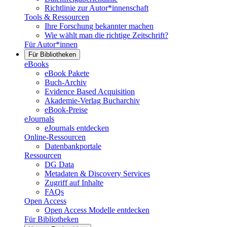
Richtlinie zur Autor*innenschaft
Tools & Ressourcen
Ihre Forschung bekannter machen
Wie wählt man die richtige Zeitschrift?
Für Autor*innen
Für Bibliotheken
eBooks
eBook Pakete
Buch-Archiv
Evidence Based Acquisition
Akademie-Verlag Bucharchiv
eBook-Preise
eJournals
eJournals entdecken
Online-Ressourcen
Datenbankportale
Ressourcen
DG Data
Metadaten & Discovery Services
Zugriff auf Inhalte
FAQs
Open Access
Open Access Modelle entdecken
Für Bibliotheken