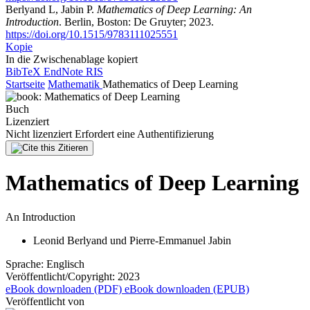
Berlyand L, Jabin P.
Mathematics of Deep Learning: An
Introduction
. Berlin, Boston: De Gruyter; 2023.
https://doi.org/10.1515/9783111025551
Kopie
In die Zwischenablage kopiert
BibTeX
EndNote
RIS
Startseite
Mathematik
Mathematics of Deep Learning
Buch
Lizenziert
Nicht lizenziert
Erfordert eine Authentifizierung
Zitieren
Mathematics of Deep Learning
An Introduction
Leonid Berlyand
und
Pierre-Emmanuel Jabin
Sprache:
Englisch
Veröffentlicht/Copyright:
2023
eBook downloaden (PDF)
eBook downloaden (EPUB)
Veröffentlicht von